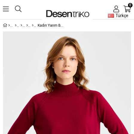
0
Türkçe
Kadın Yarım Balıkçı Yaka Kolları Yırtmaçlı Kazak Vişne