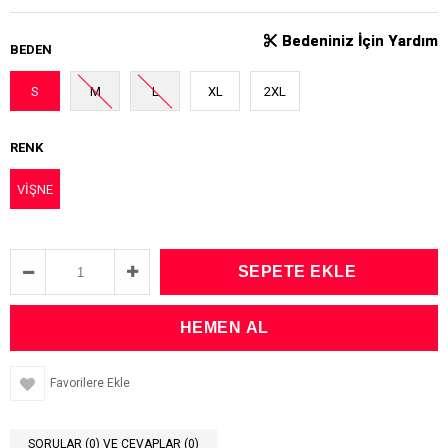
Bedeniniz İçin Yardım
Bedeniniz İçin Yardım
BEDEN
S
M
L
XL
2XL
RENK
VİŞNE
Favorilere Ekle
SORULAR (0) VE CEVAPLAR (0)