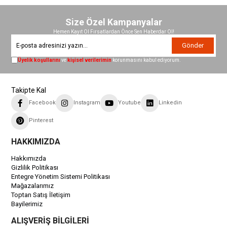
Size Özel Kampanyalar
Hemen Kayıt Ol Fırsatlardan Önce Sen Haberdar Ol!
Gönder
Üyelik koşullarını
ve
kişisel verilerimin
korunmasını kabul ediyorum.
Takipte Kal
Facebook
Instagram
Youtube
Linkedin
Pinterest
HAKKIMIZDA
Hakkımızda
Gizlilik Politikası
Entegre Yönetim Sistemi Politikası
Mağazalarımız
Toptan Satış İletişim
Bayilerimiz
ALIŞVERİŞ BİLGİLERİ