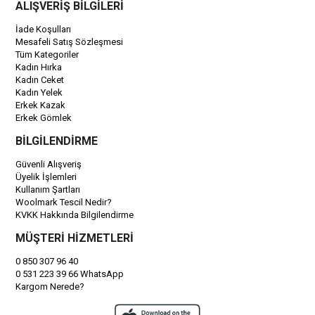
ALIŞVERİŞ BİLGİLERİ
İade Koşulları
Mesafeli Satış Sözleşmesi
Tüm Kategoriler
Kadın Hırka
Kadın Ceket
Kadın Yelek
Erkek Kazak
Erkek Gömlek
BİLGİLENDİRME
Güvenli Alışveriş
Üyelik İşlemleri
Kullanım Şartları
Woolmark Tescil Nedir?
KVKK Hakkında Bilgilendirme
MÜŞTERİ HİZMETLERİ
0 850 307 96 40
0 531 223 39 66 WhatsApp
Kargom Nerede?