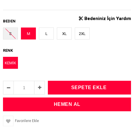
Bedeniniz İçin Yardım
Bedeniniz İçin Yardım
BEDEN
S
M
L
XL
2XL
RENK
KEMİK
Favorilere Ekle