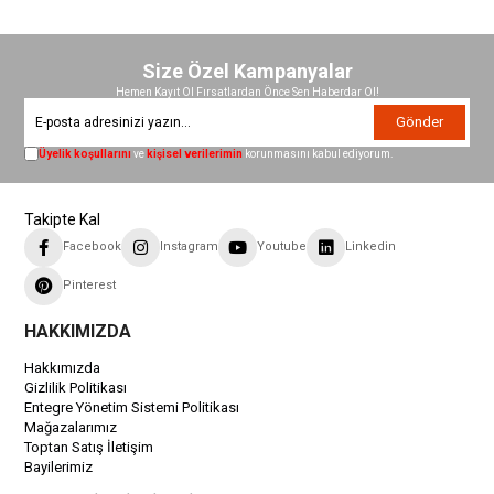
Size Özel Kampanyalar
Hemen Kayıt Ol Fırsatlardan Önce Sen Haberdar Ol!
Gönder
Üyelik koşullarını
ve
kişisel verilerimin
korunmasını kabul ediyorum.
Takipte Kal
Facebook
Instagram
Youtube
Linkedin
Pinterest
HAKKIMIZDA
Hakkımızda
Gizlilik Politikası
Entegre Yönetim Sistemi Politikası
Mağazalarımız
Toptan Satış İletişim
Bayilerimiz