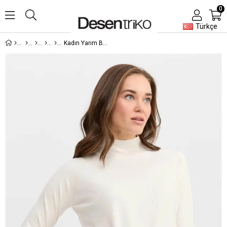
0
Türkçe
Kadın Yarım Balıkçı Yaka Kolları Yırtmaçlı Kazak Kemik