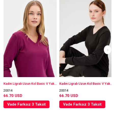
Kadın Ligralı Uzun Kol Basic V Yaka Bluz Mürdüm
Kadın Ligralı Uzun Kol Basic V Yaka Bluz Siyah
20014
20014
66.70 USD
66.70 USD
Vade Farksız 3 Taksit
Vade Farksız 3 Taksit