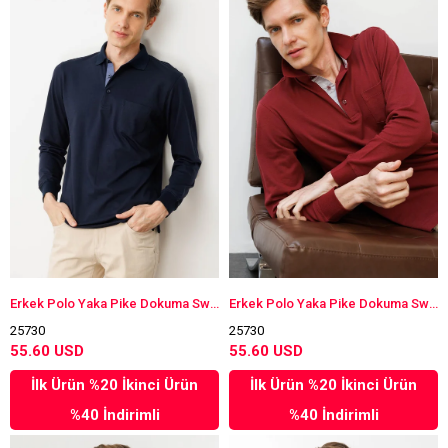
Erkek Polo Yaka Pike Dokuma Sweatshirt K.Lacivert
Erkek Polo Yaka Pike Dokuma Sweatshirt Bordo
25730
25730
55.60 USD
55.60 USD
İlk Ürün %20 İkinci Ürün
İlk Ürün %20 İkinci Ürün
%40 İndirimli
%40 İndirimli