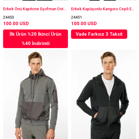
Erkek Önü Kapitone Eşofman Üstü Antra/Melanj
Erkek Kapüşonlu Kanguru Cepli Eşofman Üstü Siyah
24453
24451
100.00 USD
100.00 USD
İlk Ürün %20 İkinci Ürün
Vade Farksız 3 Taksit
%40 İndirimli