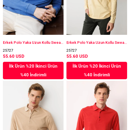
Erkek Polo Yaka Uzun Kollu Sweatshirt Saks
Erkek Polo Yaka Uzun Kollu Sweatshirt Sarı
25727
25727
55.60 USD
55.60 USD
İlk Ürün %20 İkinci Ürün
İlk Ürün %20 İkinci Ürün
%40 İndirimli
%40 İndirimli