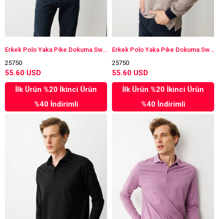
Erkek Polo Yaka Pike Dokuma Sweatshirt Yeşil
Erkek Polo Yaka Pike Dokuma Sweatshirt Bej
25750
25750
55.60 USD
55.60 USD
İlk Ürün %20 İkinci Ürün
İlk Ürün %20 İkinci Ürün
%40 İndirimli
%40 İndirimli