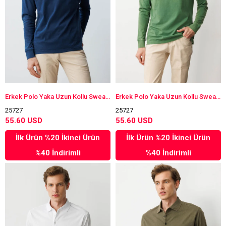
Erkek Polo Yaka Uzun Kollu Sweatshirt Lacivert
Erkek Polo Yaka Uzun Kollu Sweatshirt A.Yeşil
25727
25727
55.60 USD
55.60 USD
İlk Ürün %20 İkinci Ürün
İlk Ürün %20 İkinci Ürün
%40 İndirimli
%40 İndirimli