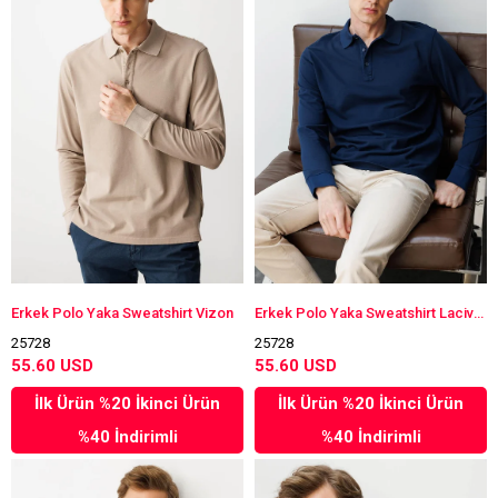
Erkek Polo Yaka Sweatshirt Vizon
Erkek Polo Yaka Sweatshirt Lacivert
25728
25728
55.60 USD
55.60 USD
İlk Ürün %20 İkinci Ürün
İlk Ürün %20 İkinci Ürün
%40 İndirimli
%40 İndirimli