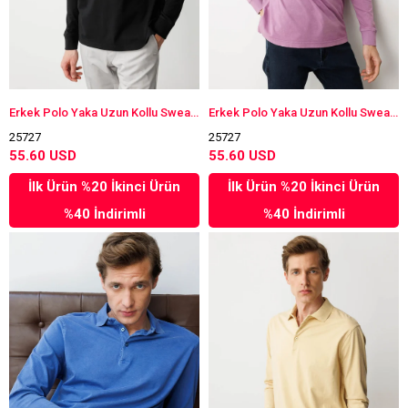
Erkek Polo Yaka Uzun Kollu Sweatshirt Siyah
Erkek Polo Yaka Uzun Kollu Sweatshirt Lila
25727
25727
55.60 USD
55.60 USD
İlk Ürün %20 İkinci Ürün
İlk Ürün %20 İkinci Ürün
%40 İndirimli
%40 İndirimli