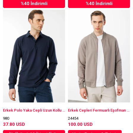
%40 İndirimli
%40 İndirimli
Erkek Polo Yaka Cepli Uzun Kollu Sweatshirt Lacivert
Erkek Cepleri Fermuarlı Eşofman Üstü Vizon
980
24454
37.80 USD
100.00 USD