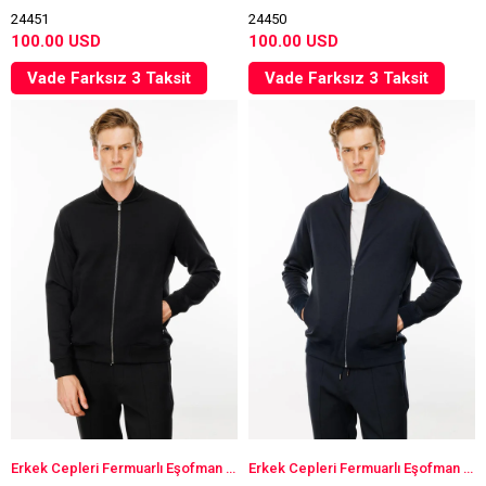
24451
24450
100.00 USD
100.00 USD
Vade Farksız 3 Taksit
Vade Farksız 3 Taksit
Erkek Cepleri Fermuarlı Eşofman Üstü Siyah
Erkek Cepleri Fermuarlı Eşofman Üstü Lacivert