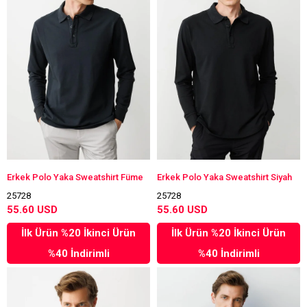
Erkek Polo Yaka Sweatshirt Füme
Erkek Polo Yaka Sweatshirt Siyah
25728
25728
55.60 USD
55.60 USD
İlk Ürün %20 İkinci Ürün
İlk Ürün %20 İkinci Ürün
%40 İndirimli
%40 İndirimli