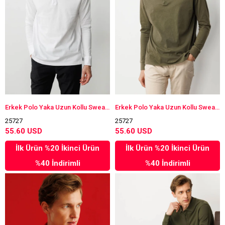
Erkek Polo Yaka Uzun Kollu Sweatshirt Beyaz
Erkek Polo Yaka Uzun Kollu Sweatshirt Haki
25727
25727
55.60 USD
55.60 USD
İlk Ürün %20 İkinci Ürün
İlk Ürün %20 İkinci Ürün
%40 İndirimli
%40 İndirimli