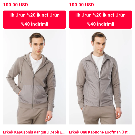
100.00 USD
100.00 USD
İlk Ürün %20 İkinci Ürün
İlk Ürün %20 İkinci Ürün
%40 İndirimli
%40 İndirimli
Erkek Kapüşonlu Kanguru Cepli Eşofman Üstü Vizon
Erkek Önü Kapitone Eşofman Üstü Vizon