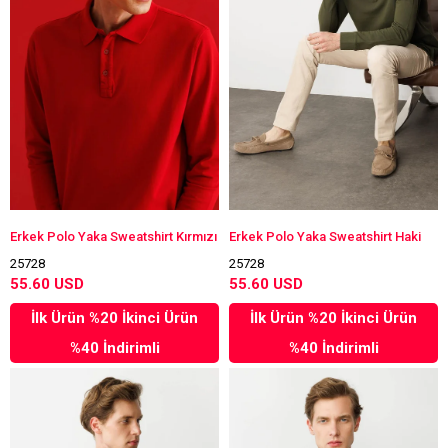
Erkek Polo Yaka Sweatshirt Kırmızı
Erkek Polo Yaka Sweatshirt Haki
25728
25728
55.60 USD
55.60 USD
İlk Ürün %20 İkinci Ürün
İlk Ürün %20 İkinci Ürün
%40 İndirimli
%40 İndirimli