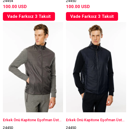
24454
24450
100.00 USD
100.00 USD
Vade Farksız 3 Taksit
Vade Farksız 3 Taksit
Erkek Önü Kapitone Eşofman Üstü Antra/Melanj
Erkek Önü Kapitone Eşofman Üstü Lacivert
24450
24450