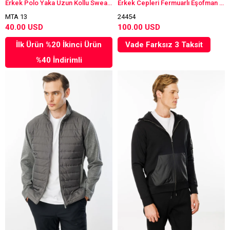
Erkek Polo Yaka Uzun Kollu Sweatshirt Beyaz
Erkek Cepleri Fermuarlı Eşofman Üstü Haki
MTA 13
24454
40.00 USD
100.00 USD
İlk Ürün %20 İkinci Ürün
Vade Farksız 3 Taksit
%40 İndirimli