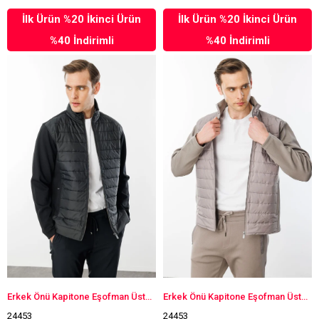
İlk Ürün %20 İkinci Ürün
İlk Ürün %20 İkinci Ürün
%40 İndirimli
%40 İndirimli
Erkek Önü Kapitone Eşofman Üstü Siyah
Erkek Önü Kapitone Eşofman Üstü Vizon
24453
24453