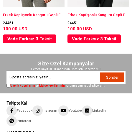
Erkek Kapüşonlu Kanguru Cepli Eşofman Üstü Antra/Melanj
Erkek Kapüşonlu Kanguru Cepli Eşofman Üstü Haki
24451
24451
100.00 USD
100.00 USD
Vade Farksız 3 Taksit
Vade Farksız 3 Taksit
Size Özel Kampanyalar
Hemen Kayıt Ol Fırsatlardan Önce Sen Haberdar Ol!
Gönder
Üyelik koşullarını
ve
kişisel verilerimin
korunmasını kabul ediyorum.
Takipte Kal
Facebook
Instagram
Youtube
Linkedin
Pinterest