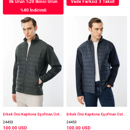
İlk Ürün %20 İkinci Ürün
Vade Farksız 3 Taksit
%40 İndirimli
Erkek Önü Kapitone Eşofman Üstü Haki
Erkek Önü Kapitone Eşofman Üstü Lacivert
24453
24453
100.00 USD
100.00 USD