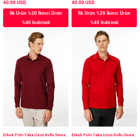
40.00 USD
40.00 USD
İlk Ürün %20 İkinci Ürün
İlk Ürün %20 İkinci Ürün
%40 İndirimli
%40 İndirimli
Erkek Polo Yaka Uzun Kollu Sweatshirt Bordo
Erkek Polo Yaka Uzun Kollu Sweatshirt Kırmızı