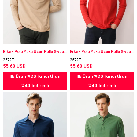
Erkek Polo Yaka Uzun Kollu Sweatshirt K.Bej
Erkek Polo Yaka Uzun Kollu Sweatshirt Kırmızı
25727
25727
55.60 USD
55.60 USD
İlk Ürün %20 İkinci Ürün
İlk Ürün %20 İkinci Ürün
%40 İndirimli
%40 İndirimli