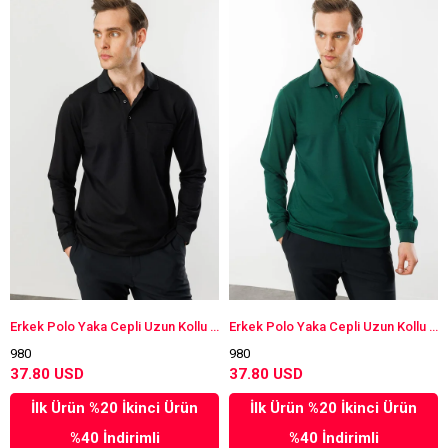
Erkek Polo Yaka Cepli Uzun Kollu Sweatshirt Siyah
Erkek Polo Yaka Cepli Uzun Kollu Sweatshirt Z.Yeşili
980
980
37.80 USD
37.80 USD
İlk Ürün %20 İkinci Ürün
İlk Ürün %20 İkinci Ürün
%40 İndirimli
%40 İndirimli