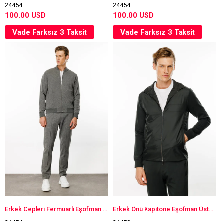
24454
24454
100.00 USD
100.00 USD
Vade Farksız 3 Taksit
Vade Farksız 3 Taksit
Erkek Cepleri Fermuarlı Eşofman Üstü Antra/Melanj
Erkek Önü Kapitone Eşofman Üstü Haki