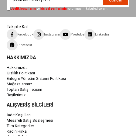
Gönder
Üyelik koşullarını
ve
kişisel verilerimin
korunmasını kabul ediyorum.
Takipte Kal
Facebook
Instagram
Youtube
Linkedin
Pinterest
HAKKIMIZDA
Hakkımızda
Gizlilik Politikası
Entegre Yönetim Sistemi Politikası
Mağazalarımız
Toptan Satış İletişim
Bayilerimiz
ALIŞVERİŞ BİLGİLERİ
İade Koşulları
Mesafeli Satış Sözleşmesi
Tüm Kategoriler
Kadın Hırka