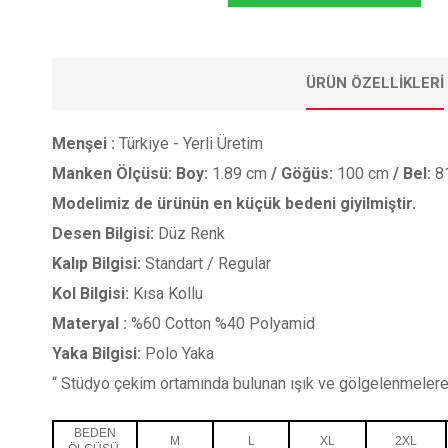
ÜRÜN ÖZELLIKLERI
Menşei :
Türkiye - Yerli Üretim
Manken Ölçüsü: Boy:
1.89 cm
/ Göğüs:
100 cm
/ Bel:
8
Modelimiz de ürünün en küçük bedeni giyilmiştir.
Desen Bilgisi:
Düz Renk
Kalıp Bilgisi:
Standart / Regular
Kol Bilgisi:
Kısa Kollu
Materyal :
%60 Cotton %40 Polyamid
Yaka Bilgisi:
Polo Yaka
“ Stüdyo çekim ortamında bulunan ışık ve gölgelenmelere
BEDEN
M
L
XL
2XL