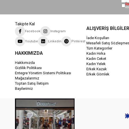
Üy
ed
Takipte Kal
ALIŞVERİŞ BİLGİLER
Facebook
Instagram
İade Koşulları
Youtube
Linkedin
Pinterest
Mesafeli Satış Sözleşmes
Tüm Kategoriler
HAKKIMIZDA
Kadın Hırka
Kadın Ceket
Hakkımızda
Kadın Yelek
Gizlilik Politikası
Erkek Kazak
Entegre Yönetim Sistemi Politikası
Erkek Gömlek
Mağazalarımız
Toptan Satış İletişim
Bayilerimiz