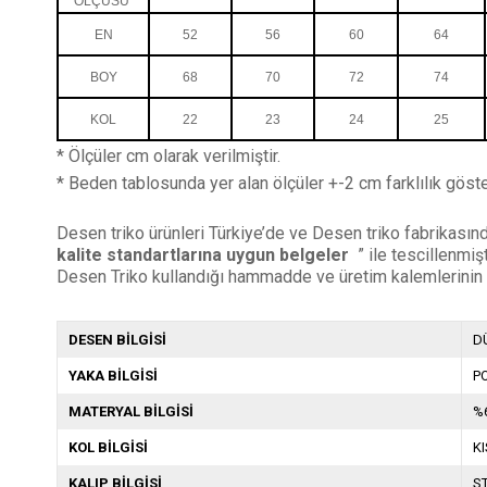
ÖLÇÜSÜ
EN
52
56
60
64
BOY
68
70
72
74
KOL
22
23
24
25
* Ölçüler cm olarak verilmiştir.
* Beden tablosunda yer alan ölçüler +-2 cm farklılık göster
Desen triko ürünleri Türkiye’de ve Desen triko fabrikasında
kalite standartlarına uygun belgeler
” ile tescillenmi
Desen Triko kullandığı hammadde ve üretim kalemlerinin
DESEN BİLGİSİ
D
YAKA BİLGİSİ
P
MATERYAL BİLGİSİ
%
KOL BİLGİSİ
K
KALIP BİLGİSİ
S