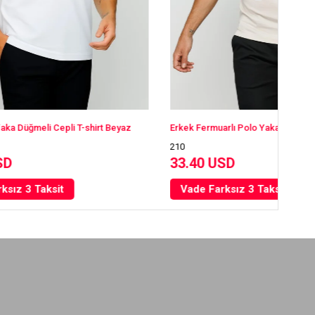
hirt Beyaz
Erkek Fermuarlı Polo Yaka T-shirt Taş
Erk
210
21
33.40 USD
3
Vade Farksız 3 Taksit