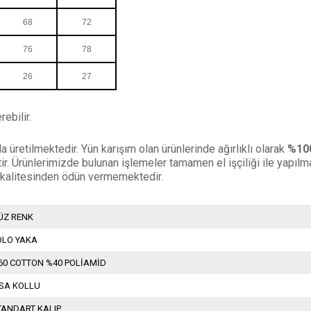
68
72
76
78
26
27
ebilir.
 üretilmektedir. Yün karışım olan ürünlerinde ağırlıklı olarak
%100
ştir. Ürünlerimizde bulunan işlemeler tamamen el işçiliği ile yapılm
 kalitesinden ödün vermemektedir.
ÜZ RENK
OLO YAKA
60 COTTON %40 POLİAMİD
ISA KOLLU
TANDART KALIP