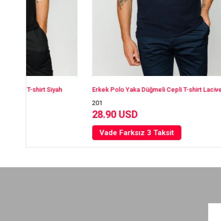
Erkek Polo Yaka Düğmeli Cepli T-shirt Lacivert
Erkek Polo Y
201
201
28.90 USD
28.90 U
Vade Farksız 3 Taksit
Vade Far