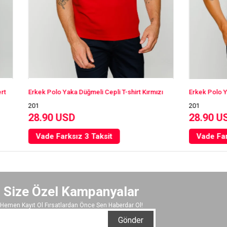
aka Düğmeli Cepli T-shirt Kırmızı
Erkek Polo Yaka Düğmeli Cepli T-s
201
SD
28.90 USD
ksız 3 Taksit
Vade Farksız 3 Taksit
Size Özel Kampanyalar
Hemen Kayıt Ol Fırsatlardan Önce Sen Haberdar Ol!
Gönder