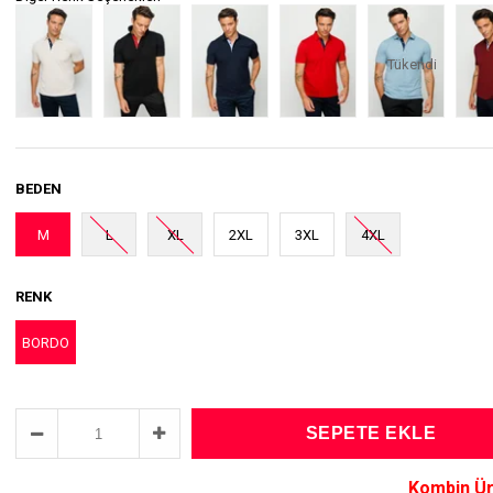
Tükendi
BEDEN
M
L
XL
2XL
3XL
4XL
RENK
BORDO