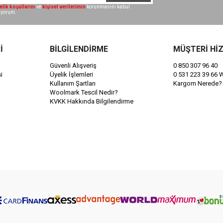
elik koşullarını
ve
kişisel verilerimin
korunmasını kabul
iyorum.
İ
BİLGİLENDİRME
MÜŞTERİ Hİ
Güvenli Alışveriş
0 850 307 96 40
i
Üyelik İşlemleri
0 531 223 39 66
Kullanım Şartları
Kargom Nerede?
Woolmark Tescil Nedir?
KVKK Hakkında Bilgilendirme