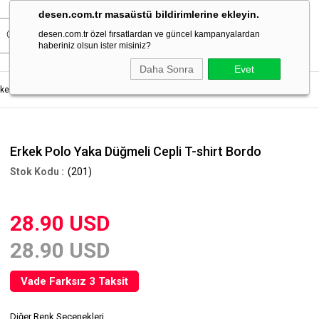
desen.com.tr masaüstü bildirimlerine ekleyin.
desen.com.tr özel fırsatlardan ve güncel kampanyalardan
haberiniz olsun ister misiniz?
Daha Sonra
Evet
kek T-Shirt
Erkek Polo Yaka Düğmeli Cepli T-shirt Bordo
Erkek Polo Yaka Düğmeli Cepli T-shirt Bordo
(201)
28.90 USD
28.90 USD
Vade Farksız 3 Taksit
Diğer Renk Seçenekleri