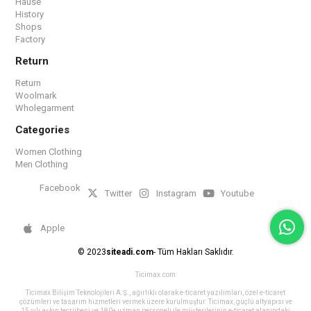
Hause
History
Shops
Factory
Return
Return
Woolmark
Wholegarment
Categories
Women Clothing
Men Clothing
Facebook
Twitter
Instagram
Youtube
Apple
© 2023
siteadi.com
- Tüm Hakları Saklıdır.
Ticimax.com
Ticimax Bilişim Teknolojileri A.Ş., ağırlıklı olarak e-ticaret yazılımları, özel e-ticaret
çözümleri ve tasarım hizmetleri vermek üzere kurulmuştur. Ticimax, güçlü altyapısı ve
15 yılı aşkın tecrübesi ve 180+ uzman personeli ile müşterilerinin e-ticaret alanındaki