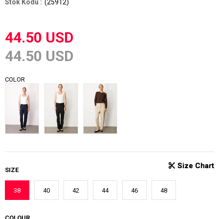
(25912)
44.50 USD
44.50 USD
COLOR
SIZE
38
40
42
44
46
48
COLOUR