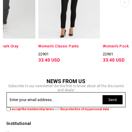
y
Women's Classic Pants
22901
22901
33.40 USD
33.40 USD
NEWS FROM US
Subscribe to our newsletter! Be the first to know about all the discounts
and deals!
Send
I accept the membership terms
and
the protection of my personal data
.
Institutional