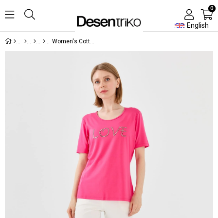
0
English
Women's Cotton T-Shirt With Round Neck Short Sleeves And Love Lettering Fuchsia