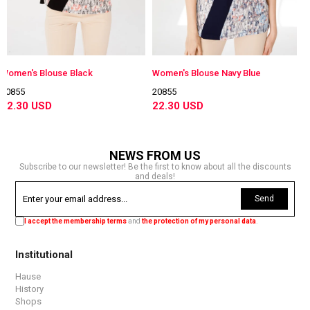
Blouse Black
Women's Blouse Navy Blue
Women's Bl
20855
20855
SD
22.30 USD
22.30 US
NEWS FROM US
Subscribe to our newsletter! Be the first to know about all the discounts
and deals!
Send
I accept the membership terms
and
the protection of my personal data
.
Institutional
Hause
History
Shops