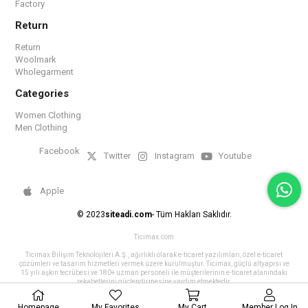
Factory
Return
Return
Woolmark
Wholegarment
Categories
Women Clothing
Men Clothing
Facebook
Twitter
Instagram
Youtube
Apple
© 2023
siteadi.com
- Tüm Hakları Saklıdır.
Ticimax.com
Ticimax Bilişim Teknolojileri A.Ş., ağırlıklı olarak e-ticaret yazılımları, özel e-ticaret
çözümleri ve tasarım hizmetleri vermek üzere kurulmuştur. Ticimax, güçlü altyapısı ve
15 yılı aşkın tecrübesi ve 180+ uzman personeli ile müşterilerinin e-ticaret alanındaki
rekabetlerini güçlendirmesine yardım etmektedir.
Homepage
My Favorites
My Cart
Member Log In