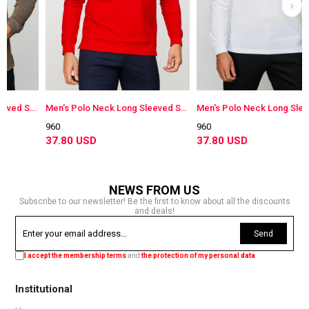
Men's Polo Neck Long Sleeved Sweatshirt S.Brown
Men's Polo Neck Long Sleeved Sweatshirt Red
960
960
37.80 USD
37.80 USD
NEWS FROM US
Subscribe to our newsletter! Be the first to know about all the discounts
and deals!
Send
I accept the membership terms
and
the protection of my personal data
.
Institutional