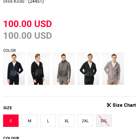
(24451)
100.00 USD
100.00 USD
COLOR
SIZE
S
M
L
XL
2XL
3XL
COLOUR