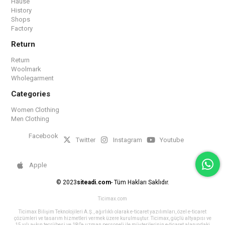
Hause
History
Shops
Factory
Return
Return
Woolmark
Wholegarment
Categories
Women Clothing
Men Clothing
Facebook
Twitter
Instagram
Youtube
Apple
© 2023
siteadi.com
- Tüm Hakları Saklıdır.
Ticimax.com
Ticimax Bilişim Teknolojileri A.Ş., ağırlıklı olarak e-ticaret yazılımları, özel e-ticaret
çözümleri ve tasarım hizmetleri vermek üzere kurulmuştur. Ticimax, güçlü altyapısı ve
15 yılı aşkın tecrübesi ve 180+ uzman personeli ile müşterilerinin e-ticaret alanındaki