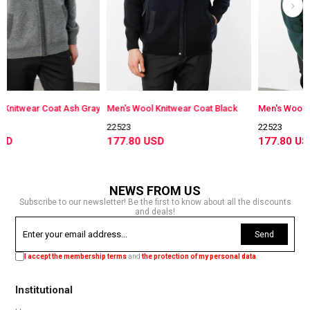
oat Ash Gray
Men's Wool Knitwear Coat Black
Men's Wool Knitwear Co
22523
22523
177.80 USD
177.80 USD
NEWS FROM US
Subscribe to our newsletter! Be the first to know about all the discounts
and deals!
Send
I accept the membership terms
and
the protection of my personal data
.
Institutional