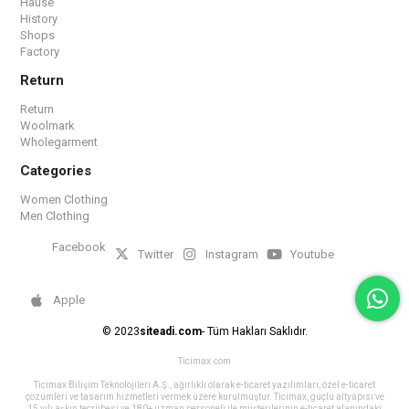
Hause
History
Shops
Factory
Return
Return
Woolmark
Wholegarment
Categories
Women Clothing
Men Clothing
Facebook
Twitter
Instagram
Youtube
Apple
© 2023
siteadi.com
- Tüm Hakları Saklıdır.
Ticimax.com
Ticimax Bilişim Teknolojileri A.Ş., ağırlıklı olarak e-ticaret yazılımları, özel e-ticaret
çözümleri ve tasarım hizmetleri vermek üzere kurulmuştur. Ticimax, güçlü altyapısı ve
15 yılı aşkın tecrübesi ve 180+ uzman personeli ile müşterilerinin e-ticaret alanındaki