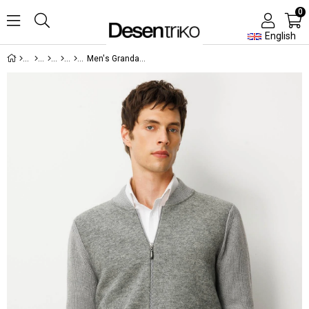
0
English
Men's Grandad Collar Front Felt Knitwear Coat