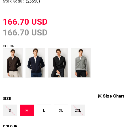
(25550)
166.70 USD
166.70 USD
COLOR
SIZE
S
M
L
XL
2XL
COLOUR