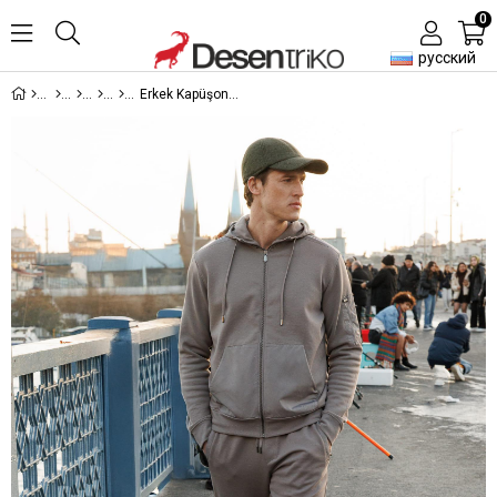
0
русский
Erkek Kapüşonlu Kanguru Cepli Eşofman Üstü Antra/Melanj