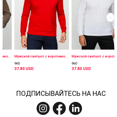
кой свитшот с воротником поло и длинными рукавами коричневый
Мужской свитшот с воротником поло и длинными рукавами красный
Мужской свитшот с воротником поло и длинными рукавами белый
960
960
37.80 USD
37.80 USD
ПОДПИСЫВАЙТЕСЬ НА НАС